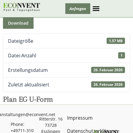
Anfragen
Tagung und Bildung
Download
Dateigröße
1.57 MB
Datei-Anzahl
1
Erstellungsdatum
26. Februar 2026
Zuletzt aktualisiert
26. Februar 2026
Plan EG U-Form
anstaltungen@econvent.net
Impressum
Ritterstr. 16
Phone:
73728
+49711-310
Datenschutzerklärung
Esslingen