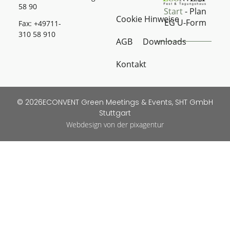
58 90
Start
-
Plan
Cookie Hinweise
EG U-Form
Fax: +49711-
310 58 910
AGB
Downloads
Kontakt
© 2026ECONVENT Green Meetings & Events, SHT GmbH
Stuttgart
Webdesign von der pixagentur