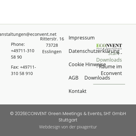
anstaltungen@econvent.net
Impressum
Ritterstr. 16
Phone:
73728
+49711-310
Datenschutzerklärung
Esslingen
Start
-
58 90
Downloads
Cookie Hinweise
-
Räume im
Fax: +49711-
Econvent
310 58 910
AGB
Downloads
Kontakt
© 2026ECONVENT Green Meetings & Events, SHT GmbH
Stuttgart
Webdesign von der pixagentur